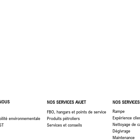
nts et les carburéacteurs
 NOUS
NOS SERVICES AVJET
NOS SERVICES
Rampe
FBO, hangars et points de service
Expérience clie
ilité environnementale
Produits pétroliers
Nettoyage de c
ST
Services et conseils
Dégivrage
Maintenance