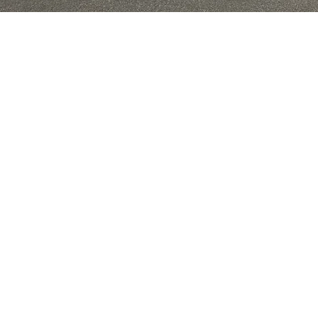
FBO, HANGARS ET P
Un service personnalisé, adapté à vo
Des équipements à la fine pointe et ce
Un service de conciergerie
Des rampes faciles d'accès et de vast