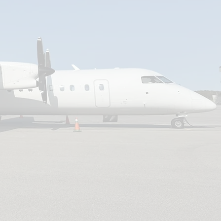
, en Ontario, dans les Maritimes,
t à Terre-Neuve-et-Labrador, nos
 produits pétroliers cibleront vos
ront un service fiable et rapide au-
e complète de produits pétroliers