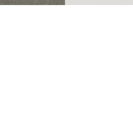
OINTS DE SERVICES
s besoins
rtifiés
es espaces sans trafic