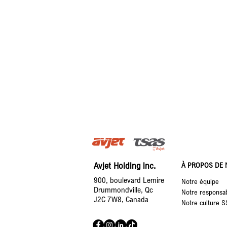
Programmes d'achat pour les carbura
EN SAVOIR PLUS
Avjet Holding inc.
À PROPOS DE
900, boulevard Lemire
Notre équipe
Drummondville, Qc
Notre responsab
J2C 7W8, Canada
Notre culture S