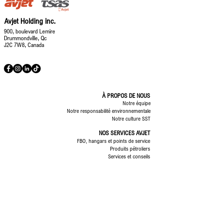
Avjet Holding inc.
900, boulevard Lemire
Drummondville, Qc
J2C 7W8, Canada
À PROPOS DE NOUS
Notre équipe
Notre responsabilité environnementale
Notre culture SST
NOS SERVICES AVJET
FBO, hangars et points de service
Produits pétroliers
Services et conseils
NOS SERVICES TSAS
Rampe
Expérience client
Nettoyage de cabines
Dégivrage
Maintenance