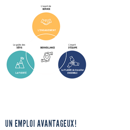
L'esprit de
SERVICE
L'
ENGAGEMENT
Le goûts des
L'esprit
DÉFIS
BIENVEILLANCE
D'ÉQUIPE
Le
PLAISIR
de travailler
La
FIERTÉ
ENSEMBLE
UN EMPLOI AVANTAGEUX!