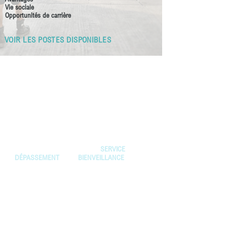
Vie sociale
Opportunités de carrière
VOIR LES POSTES DISPONIBLES
NOTRE CULTURE
Avjet | TSAS se distingue grâce à des valeurs
humaines. Elles sont au cœur de
l'engagement avec nos employés.
Notre culture en est une de :
SERVICE
, de
DÉPASSEMENT
et de
BIENVEILLANCE
.
Nous cultivons l'engagement, le plaisir de
travailler ensemble et la fierté!